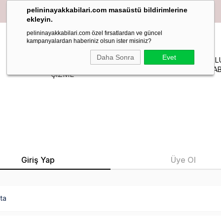
pelininayakkabilari.com masaüstü bildirimlerine
ekleyin.
pelininayakkabilari.com özel fırsatlardan ve güncel
kampanyalardan haberiniz olsun ister misiniz?
YAZLIK
Daha Sonra
Evet
PELIN
MAKOSEN
TOPUKL
BOT-
STİLETTO
STUDIO
LOAFER BABET
AYAKKAB
ÇİZME
Giriş Yap
Üye Ol
ta