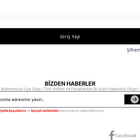
Giriş Yap
Şifre
BİZDEN HABERLER
Bültenimize Üye Olun ! Tüm İndirim ve Fırsatlardan İlk Sizin Haberiniz Olsun !
yelik koşullarını
ve
kişisel verilerimin
korunmasını kabul ediyorum.
Facebook