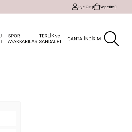
Üye Girişi
Sepetim
0
U
SPOR
TERLİK ve
ÇANTA
İNDİRİM
I
AYAKKABILAR
SANDALET