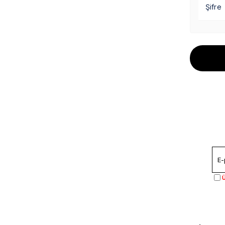
Şifre
Ü