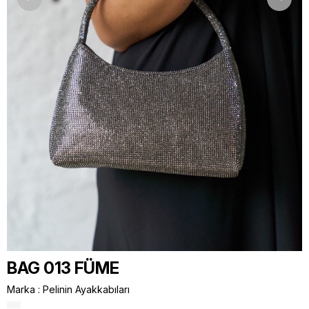
BAG 013 FÜME
Marka
:
Pelinin Ayakkabıları