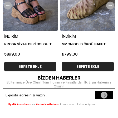
İNDİRİM
İNDİRİM
PROSA SİYAH DERİ DOLGU TOPUK SANDALET
SMON GOLD ÖRGÜ BABET
₺899,00
₺799,00
SEPETE EKLE
SEPETE EKLE
BİZDEN HABERLER
Bültenimize Üye Olun ! Tüm İndirim ve Fırsatlardan İlk Sizin Haberiniz
Olsun !
Üyelik koşullarını
ve
kişisel verilerimin
korunmasını kabul ediyorum.