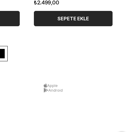
₺2.499,00
₺
SEPETE EKLE
Apple
Android