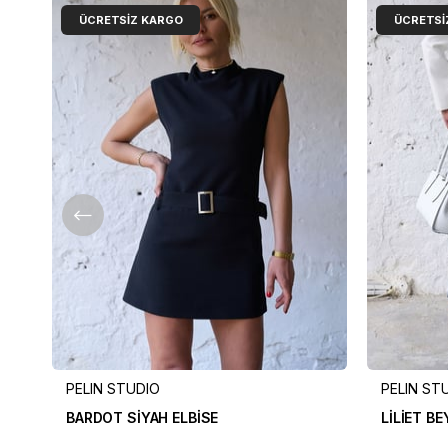
ÜCRETSIZ KARGO
ÜCRETSI
PELIN STUDIO
PELIN ST
BARDOT SİYAH ELBİSE
LİLİET B