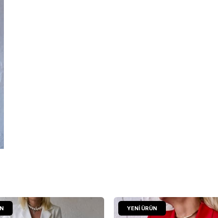
ÜN
YENI ÜRÜN