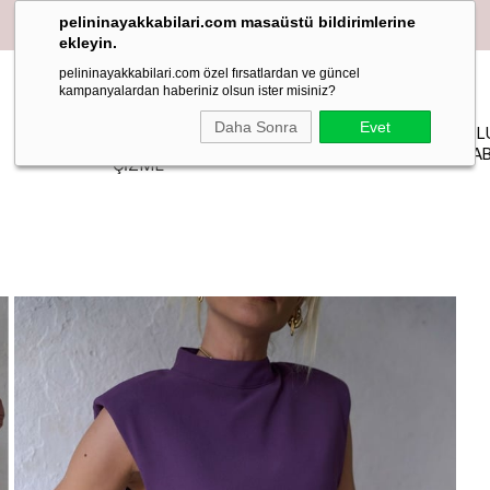
pelininayakkabilari.com masaüstü bildirimlerine
ekleyin.
pelininayakkabilari.com özel fırsatlardan ve güncel
kampanyalardan haberiniz olsun ister misiniz?
YAZLIK
Daha Sonra
Evet
PELIN
MAKOSEN
TOPUKL
BOT-
STİLETTO
STUDIO
LOAFER BABET
AYAKKAB
ÇİZME