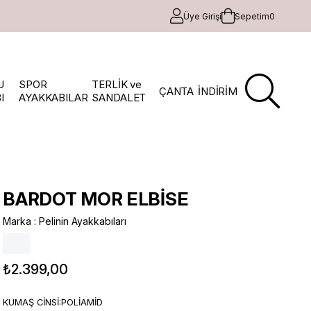
Üye Girişi
Sepetim
0
U
SPOR
TERLİK ve
ÇANTA
İNDİRİM
I
AYAKKABILAR
SANDALET
BARDOT MOR ELBİSE
Marka
:
Pelinin Ayakkabıları
₺2.399,00
KUMAŞ CİNSİ:POLİAMİD