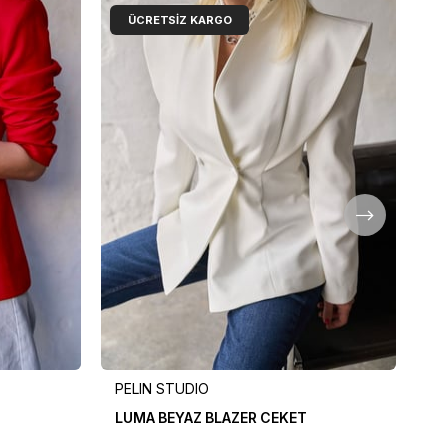
ÜCRETSIZ KARGO
PELIN STUDIO
PE
LUMA BEYAZ BLAZER CEKET
LU