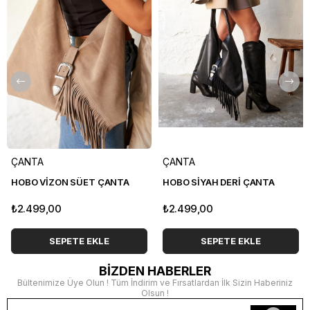
ÇANTA
ÇANTA
HOBO VİZON SÜET ÇANTA
HOBO SİYAH DERİ ÇANTA
₺2.499,00
₺2.499,00
SEPETE EKLE
SEPETE EKLE
BİZDEN HABERLER
Bültenimize Üye Olun ! Tüm İndirim ve Fırsatlardan İlk Sizin Haberiniz
Olsun !