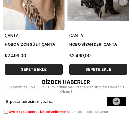
ÇANTA
ÇANTA
HOBO VİZON SÜET ÇANTA
HOBO SİYAH DERİ ÇANTA
₺2.499,00
₺2.499,00
SEPETE EKLE
SEPETE EKLE
BİZDEN HABERLER
Bültenimize Üye Olun ! Tüm İndirim ve Fırsatlardan İlk Sizin Haberiniz
Olsun !
Üyelik koşullarını
ve
kişisel verilerimin
korunmasını kabul ediyorum.