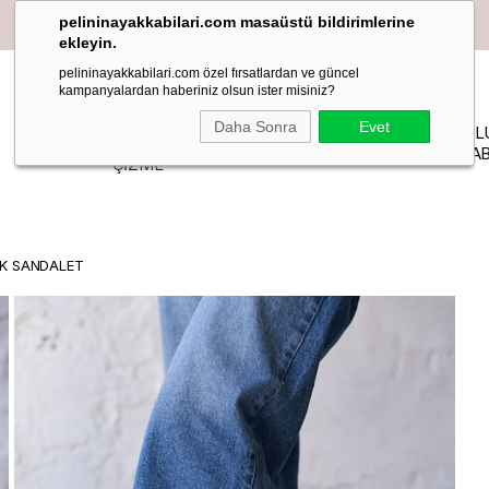
pelininayakkabilari.com masaüstü bildirimlerine
ekleyin.
pelininayakkabilari.com özel fırsatlardan ve güncel
kampanyalardan haberiniz olsun ister misiniz?
YAZLIK
Daha Sonra
Evet
PELIN
MAKOSEN
TOPUKL
BOT-
STİLETTO
STUDIO
LOAFER BABET
AYAKKAB
ÇİZME
UK SANDALET