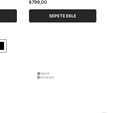
₺799,00
₺
SEPETE EKLE
Apple
Android