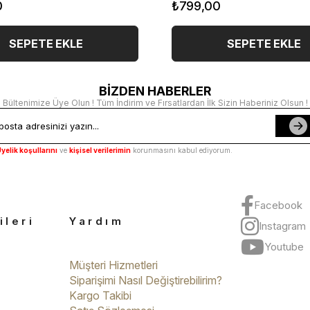
0
₺799,00
SEPETE EKLE
SEPETE EKLE
BİZDEN HABERLER
Bültenimize Üye Olun ! Tüm İndirim ve Fırsatlardan İlk Sizin Haberiniz Olsun !
yelik koşullarını
ve
kişisel verilerimin
korunmasını kabul ediyorum.
Facebook
ileri
Yardım
Instagram
Youtube
Müşteri Hizmetleri
Siparişimi Nasıl Değiştirebilirim?
Kargo Takibi