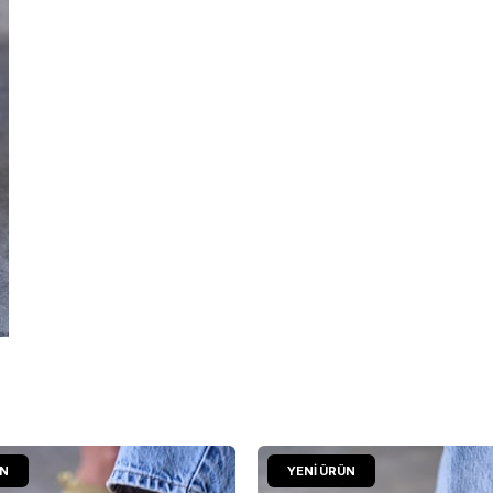
ÜN
YENI ÜRÜN