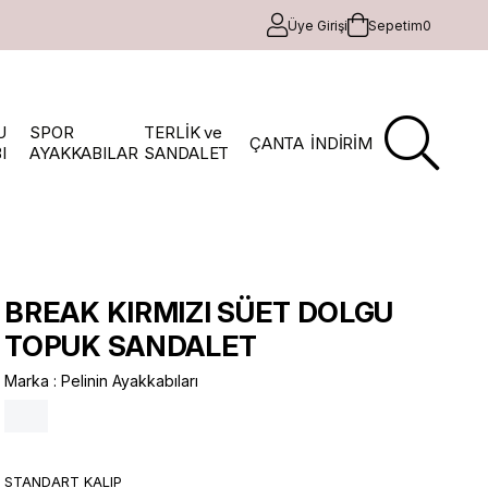
Üye Girişi
Sepetim
0
U
SPOR
TERLİK ve
ÇANTA
İNDİRİM
I
AYAKKABILAR
SANDALET
BREAK KIRMIZI SÜET DOLGU
TOPUK SANDALET
Marka
:
Pelinin Ayakkabıları
STANDART KALIP