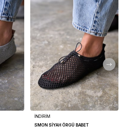
İNDİRİM
İN
SMON SİYAH ÖRGÜ BABET
PA