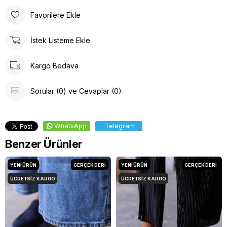
Favorilere Ekle
İstek Listeme Ekle
Kargo Bedava
Sorular (0) ve Cevaplar (0)
WhatsApp
Telegram
Benzer Ürünler
YENI ÜRÜN
GERÇEK DERİ
YENI ÜRÜN
GERÇEK DERİ
ÜCRETSIZ KARGO
ÜCRETSIZ KARGO