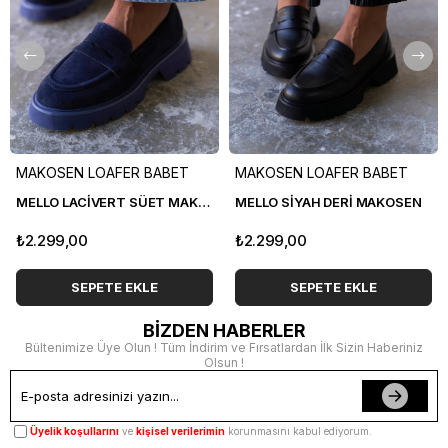
MAKOSEN LOAFER BABET
MAKOSEN LOAFER BABET
MELLO LACİVERT SÜET MAKOSEN
MELLO SİYAH DERİ MAKOSEN
₺2.299,00
₺2.299,00
SEPETE EKLE
SEPETE EKLE
BİZDEN HABERLER
Bültenimize Üye Olun ! Tüm İndirim ve Fırsatlardan İlk Sizin Haberiniz
Olsun !
Üyelik koşullarını
ve
kişisel verilerimin
korunmasını kabul ediyorum.