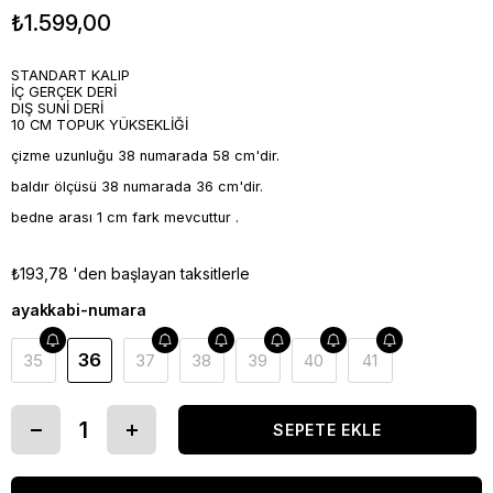
₺1.599,00
STANDART KALIP
İÇ GERÇEK DERİ
DIŞ SUNİ DERİ
10 CM TOPUK YÜKSEKLİĞİ
çizme uzunluğu 38 numarada 58 cm'dir.
baldır ölçüsü 38 numarada 36 cm'dir.
bedne arası 1 cm fark mevcuttur .
₺193,78
'den başlayan taksitlerle
ayakkabi-numara
36
35
37
38
39
40
41