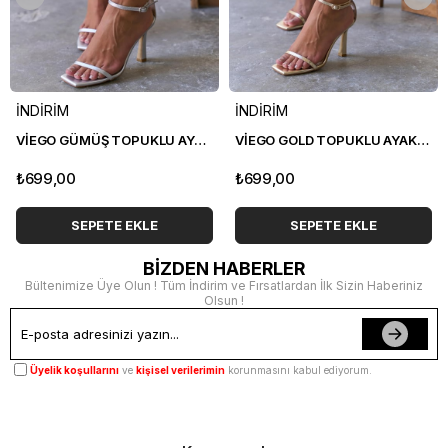
İNDİRİM
İNDİRİM
VİEGO GÜMÜŞ TOPUKLU AYAKKABI
VİEGO GOLD TOPUKLU AYAKKABI
₺699,00
₺699,00
SEPETE EKLE
SEPETE EKLE
BİZDEN HABERLER
Bültenimize Üye Olun ! Tüm İndirim ve Fırsatlardan İlk Sizin Haberiniz
Olsun !
Üyelik koşullarını
ve
kişisel verilerimin
korunmasını kabul ediyorum.