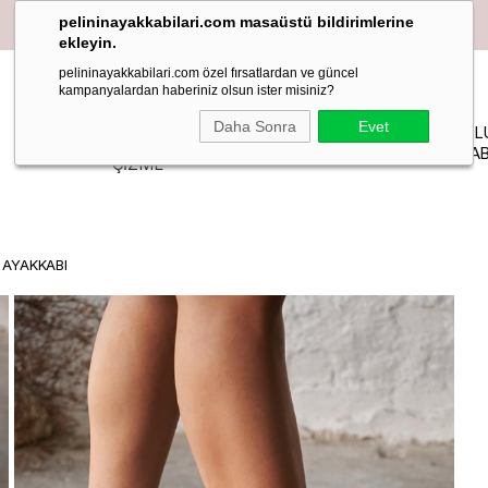
pelininayakkabilari.com masaüstü bildirimlerine
ekleyin.
pelininayakkabilari.com özel fırsatlardan ve güncel
kampanyalardan haberiniz olsun ister misiniz?
YAZLIK
Daha Sonra
Evet
PELIN
MAKOSEN
TOPUKL
BOT-
STİLETTO
STUDIO
LOAFER BABET
AYAKKAB
ÇİZME
 AYAKKABI