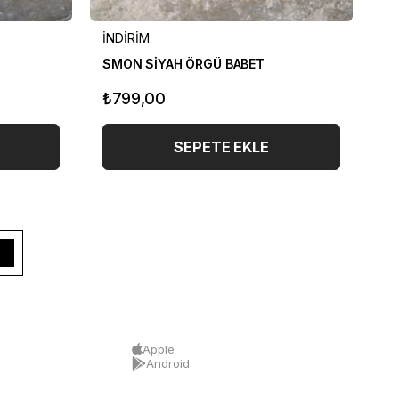
İNDİRİM
İN
SMON SİYAH ÖRGÜ BABET
PA
₺799,00
₺
SEPETE EKLE
Apple
Android