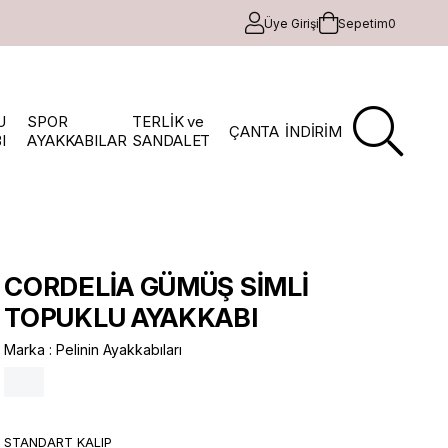
Üye Girişi
Sepetim
0
U
SPOR
TERLİK ve
ÇANTA
İNDİRİM
I
AYAKKABILAR
SANDALET
CORDELİA GÜMÜŞ SİMLİ
TOPUKLU AYAKKABI
Marka
:
Pelinin Ayakkabıları
STANDART KALIP