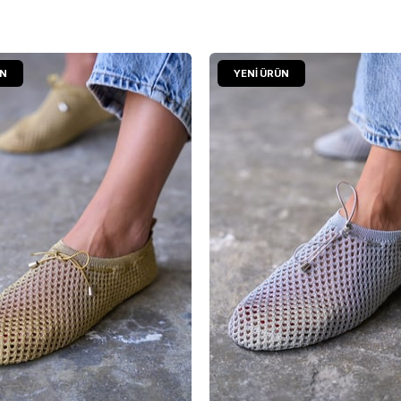
ÜN
YENI ÜRÜN