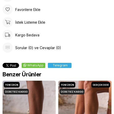
Favorilere Ekle
İstek Listeme Ekle
Kargo Bedava
Sorular (0) ve Cevaplar (0)
WhatsApp
Telegram
Benzer Ürünler
YENI ÜRÜN
YENI ÜRÜN
GERÇEK DERİ
ÜCRETSIZ KARGO
ÜCRETSIZ KARGO