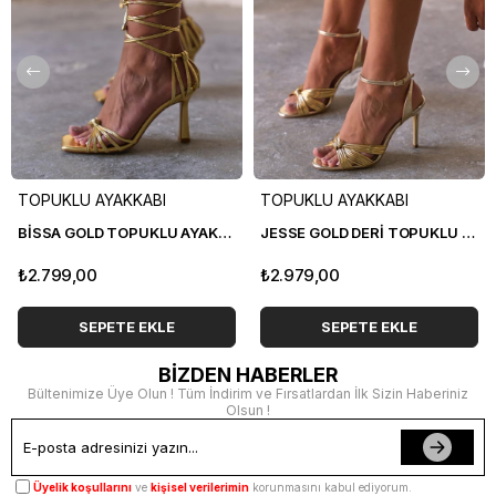
TOPUKLU AYAKKABI
TOPUKLU AYAKKABI
BİSSA GOLD TOPUKLU AYAKKABI
JESSE GOLD DERİ TOPUKLU AYAKKABI
₺2.799,00
₺2.979,00
SEPETE EKLE
SEPETE EKLE
BİZDEN HABERLER
Bültenimize Üye Olun ! Tüm İndirim ve Fırsatlardan İlk Sizin Haberiniz
Olsun !
Üyelik koşullarını
ve
kişisel verilerimin
korunmasını kabul ediyorum.