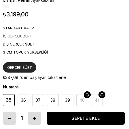
Marka
:
Pelinin Ayakkabıları
₺3.199,00
STANDART KALIP
İÇ GERÇEK DERİ
DIŞ GERÇEK SÜET
3 CM TOPUK YÜKSEKLİĞİ
GERÇEK SÜET
₺387,68
'den başlayan taksitlerle
Numara
35
36
37
38
39
40
41