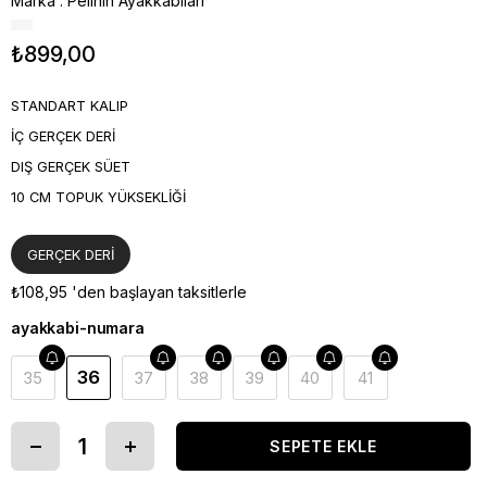
Marka
:
Pelinin Ayakkabıları
₺899,00
STANDART KALIP
İÇ GERÇEK DERİ
DIŞ GERÇEK SÜET
10 CM TOPUK YÜKSEKLİĞİ
GERÇEK DERİ
₺108,95
'den başlayan taksitlerle
ayakkabi-numara
36
35
37
38
39
40
41