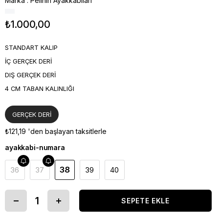
Marka
:
Pelinin Ayakkabıları
₺1.000,00
STANDART KALIP
İÇ GERÇEK DERİ
DIŞ GERÇEK DERİ
4 CM TABAN KALINLIĞI
GERÇEK DERİ
₺121,19
'den başlayan taksitlerle
ayakkabi-numara
38
36
37
39
40