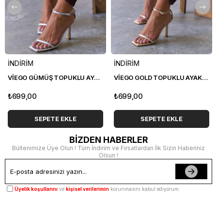
İNDİRİM
İNDİRİM
VİEGO GÜMÜŞ TOPUKLU AYAKKABI
VİEGO GOLD TOPUKLU AYAKKABI
₺699,00
₺699,00
SEPETE EKLE
SEPETE EKLE
BİZDEN HABERLER
Bültenimize Üye Olun ! Tüm İndirim ve Fırsatlardan İlk Sizin Haberiniz
Olsun !
Üyelik koşullarını
ve
kişisel verilerimin
korunmasını kabul ediyorum.