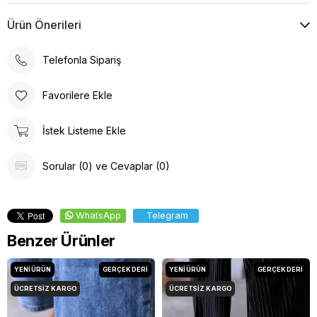
Ürün Önerileri
Telefonla Sipariş
Favorilere Ekle
İstek Listeme Ekle
Sorular (0) ve Cevaplar (0)
WhatsApp
Telegram
Benzer Ürünler
YENI ÜRÜN
GERÇEK DERİ
YENI ÜRÜN
GERÇEK DERİ
ÜCRETSIZ KARGO
ÜCRETSIZ KARGO