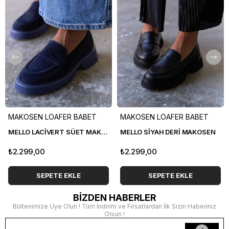
MAKOSEN LOAFER BABET
MAKOSEN LOAFER BABET
MELLO LACİVERT SÜET MAKOSEN
MELLO SİYAH DERİ MAKOSEN
₺2.299,00
₺2.299,00
SEPETE EKLE
SEPETE EKLE
BİZDEN HABERLER
Bültenimize Üye Olun ! Tüm İndirim ve Fırsatlardan İlk Sizin Haberiniz
Olsun !