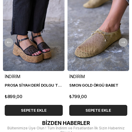
İNDİRİM
İNDİRİM
PROSA SİYAH DERİ DOLGU TOPUK SANDALET
SMON GOLD ÖRGÜ BABET
₺899,00
₺799,00
SEPETE EKLE
SEPETE EKLE
BİZDEN HABERLER
Bültenimize Üye Olun ! Tüm İndirim ve Fırsatlardan İlk Sizin Haberiniz