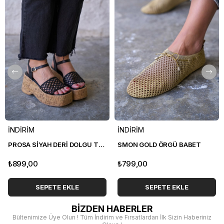
İNDİRİM
İNDİRİM
PROSA SİYAH DERİ DOLGU TOPUK SANDALET
SMON GOLD ÖRGÜ BABET
₺899,00
₺799,00
SEPETE EKLE
SEPETE EKLE
BİZDEN HABERLER
Bültenimize Üye Olun ! Tüm İndirim ve Fırsatlardan İlk Sizin Haberiniz