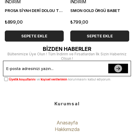
İNDİRİM
İNDİRİM
PROSA SİYAH DERİ DOLGU TOPUK SANDALET
SMON GOLD ÖRGÜ BABET
₺899,00
₺799,00
SEPETE EKLE
SEPETE EKLE
BİZDEN HABERLER
Bültenimize Üye Olun ! Tüm İndirim ve Fırsatlardan İlk Sizin Haberiniz
Olsun !
Üyelik koşullarını
ve
kişisel verilerimin
korunmasını kabul ediyorum.
Kurumsal
Anasayfa
Hakkımızda