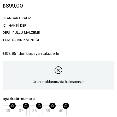
₺899,00
STANDART KALIP
İÇ : HAKİKİ DERİ
DERİ : PULLU MALZEME
1 CM TABAN KALINLIĞI
₺108,95
'den başlayan taksitlerle
Ürün stoklarımızda kalmamıştır.
ayakkabi-numara
36
37
38
39
40