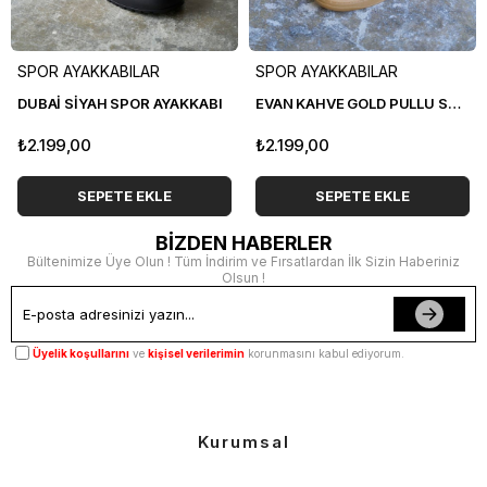
SPOR AYAKKABILAR
SPOR AYAKKABILAR
DUBAİ SİYAH SPOR AYAKKABI
EVAN KAHVE GOLD PULLU SPOR AYAKKABI
₺2.199,00
₺2.199,00
SEPETE EKLE
SEPETE EKLE
BİZDEN HABERLER
Bültenimize Üye Olun ! Tüm İndirim ve Fırsatlardan İlk Sizin Haberiniz
Olsun !
Üyelik koşullarını
ve
kişisel verilerimin
korunmasını kabul ediyorum.
Kurumsal