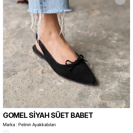
GOMEL SİYAH SÜET BABET
Marka
:
Pelinin Ayakkabıları