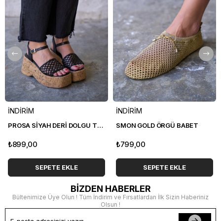
İNDİRİM
İNDİRİM
PROSA SİYAH DERİ DOLGU TOPUK SANDALET
SMON GOLD ÖRGÜ BABET
₺899,00
₺799,00
SEPETE EKLE
SEPETE EKLE
BİZDEN HABERLER
Bültenimize Üye Olun ! Tüm İndirim ve Fırsatlardan İlk Sizin Haberiniz
Olsun !