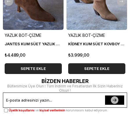
YAZLIK BOT-ÇİZME
YAZLIK BOT-ÇİZME
JANTES KUM SÜET YAZLIK ÇİZME
KİDNEY KUM SÜET KOVBOY ÇİZME
₺4.489,00
₺3.999,00
SEPETE EKLE
SEPETE EKLE
BİZDEN HABERLER
Bültenimize Üye Olun ! Tüm İndirim ve Fırsatlardan İlk Sizin Haberiniz
Olsun !
Üyelik koşullarını
ve
kişisel verilerimin
korunmasını kabul ediyorum.