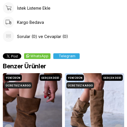
İstek Listeme Ekle
Kargo Bedava
Sorular (0) ve Cevaplar (0)
WhatsApp
Telegram
Benzer Ürünler
YENI ÜRÜN
GERÇEK DERİ
YENI ÜRÜN
GERÇEK DERİ
ÜCRETSIZ KARGO
ÜCRETSIZ KARGO