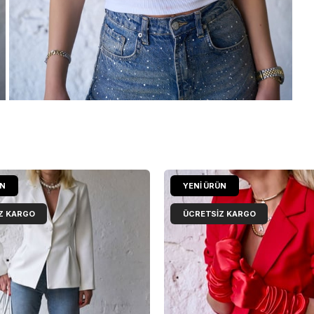
ÜN
YENI ÜRÜN
Z KARGO
ÜCRETSIZ KARGO