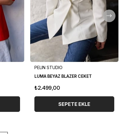
PELIN STUDIO
PE
LUMA BEYAZ BLAZER CEKET
LU
₺2.499,00
₺
SEPETE EKLE