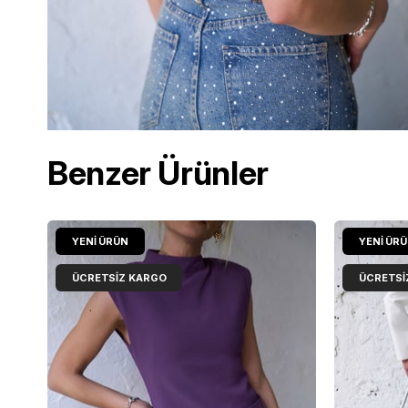
Benzer Ürünler
YENI ÜRÜN
YENI ÜR
ÜCRETSIZ KARGO
ÜCRETSI