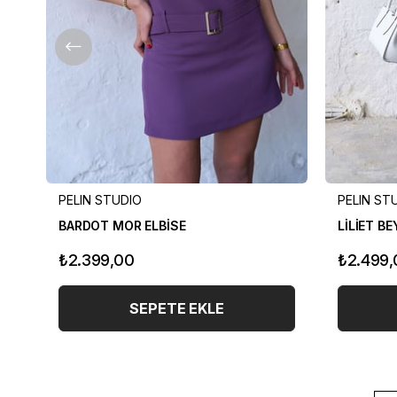
PELIN STUDIO
PELIN ST
BARDOT MOR ELBİSE
LİLİET B
₺2.399,00
₺2.499,
SEPETE EKLE