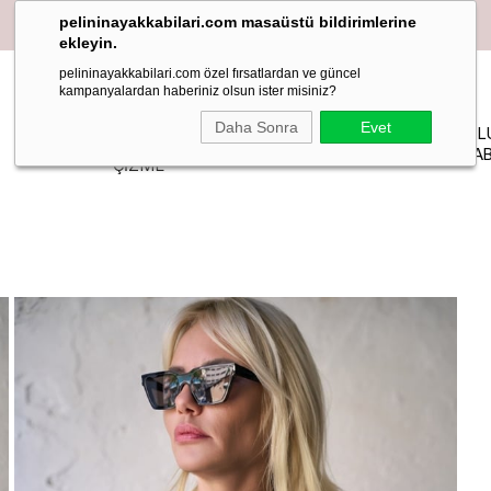
pelininayakkabilari.com masaüstü bildirimlerine
ekleyin.
pelininayakkabilari.com özel fırsatlardan ve güncel
kampanyalardan haberiniz olsun ister misiniz?
YAZLIK
Daha Sonra
Evet
PELIN
MAKOSEN
TOPUKL
BOT-
STİLETTO
STUDIO
LOAFER BABET
AYAKKAB
ÇİZME