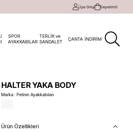
Üye Girişi
Sepetim
0
U
SPOR
TERLİK ve
ÇANTA
İNDİRİM
I
AYAKKABILAR
SANDALET
HALTER YAKA BODY
Marka
:
Pelinin Ayakkabıları
Ürün Özellikleri