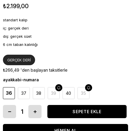
₺2.199,00
standart kalıp
iç: gerçek deri
dış: gerçek süet
6 cm taban kalınlığı
GERÇEK DERİ
₺266,49
'den başlayan taksitlerle
ayakkabi-numara
36
37
38
39
40
35