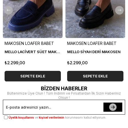
MAKOSEN LOAFER BABET
MAKOSEN LOAFER BABET
MELLO LACİVERT SÜET MAKOSEN
MELLO SİYAH DERİ MAKOSEN
₺2.299,00
₺2.299,00
SEPETE EKLE
SEPETE EKLE
BİZDEN HABERLER
Bültenimize Üye Olun ! Tüm İndirim ve Fırsatlardan İlk Sizin Haberiniz
Olsun !
Üyelik koşullarını
ve
kişisel verilerimin
korunmasını kabul ediyorum.