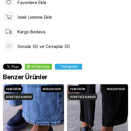
Favorilere Ekle
İstek Listeme Ekle
Kargo Bedava
Sorular (0) ve Cevaplar (0)
WhatsApp
Telegram
Benzer Ürünler
YENI ÜRÜN
GERÇEK DERİ
YENI ÜRÜN
GERÇEK DERİ
ÜCRETSIZ KARGO
ÜCRETSIZ KARGO