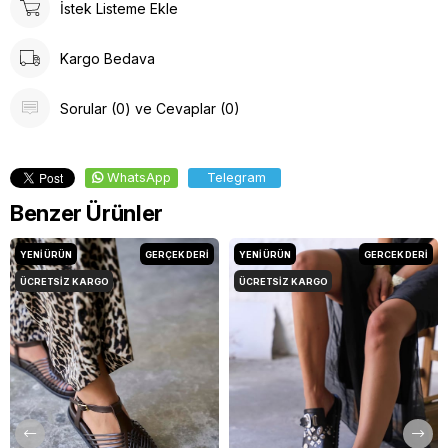
İstek Listeme Ekle
Kargo Bedava
Sorular (0) ve Cevaplar (0)
WhatsApp
Telegram
Benzer Ürünler
YENI ÜRÜN
GERÇEK DERİ
YENI ÜRÜN
GERCEK DERİ
ÜCRETSIZ KARGO
ÜCRETSIZ KARGO