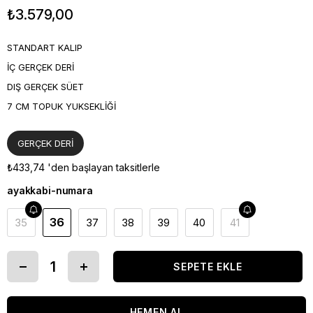
₺3.579,00
STANDART KALIP
İÇ GERÇEK DERİ
DIŞ GERÇEK SÜET
7 CM TOPUK YUKSEKLİĞİ
GERÇEK DERİ
₺433,74
'den başlayan taksitlerle
ayakkabi-numara
36
35
37
38
39
40
41