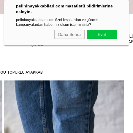
pelininayakkabilari.com masaüstü bildirimlerine
ekleyin.
pelininayakkabilari.com özel fırsatlardan ve güncel
kampanyalardan haberiniz olsun ister misiniz?
YAZLIK
Daha Sonra
Evet
PELIN
MAKOSEN
TOPUKL
BOT-
STİLETTO
STUDIO
LOAFER BABET
AYAKKAB
ÇİZME
OLGU TOPUKLU AYAKKABI