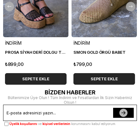
İNDİRİM
İNDİRİM
PROSA SİYAH DERİ DOLGU TOPUK SANDALET
SMON GOLD ÖRGÜ BABET
₺899,00
₺799,00
SEPETE EKLE
SEPETE EKLE
BİZDEN HABERLER
Bültenimize Üye Olun ! Tüm İndirim ve Fırsatlardan İlk Sizin Haberiniz
Olsun !
Üyelik koşullarını
ve
kişisel verilerimin
korunmasını kabul ediyorum.