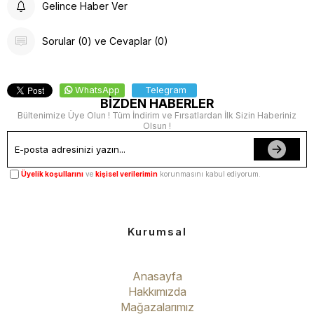
Gelince Haber Ver
Sorular (0) ve Cevaplar (0)
WhatsApp
Telegram
BİZDEN HABERLER
Bültenimize Üye Olun ! Tüm İndirim ve Fırsatlardan İlk Sizin Haberiniz
Olsun !
Üyelik koşullarını
ve
kişisel verilerimin
korunmasını kabul ediyorum.
Kurumsal
Anasayfa
Hakkımızda
Mağazalarımız