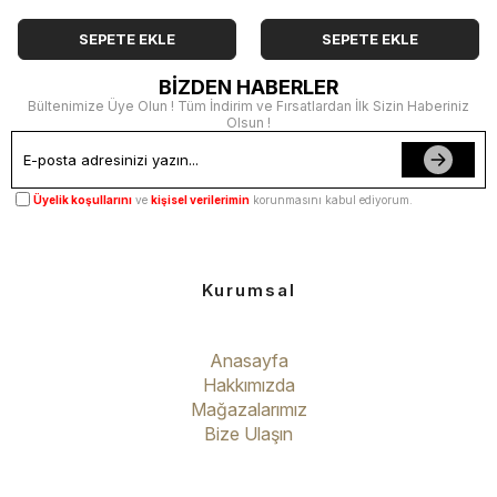
SEPETE EKLE
SEPETE EKLE
BİZDEN HABERLER
Bültenimize Üye Olun ! Tüm İndirim ve Fırsatlardan İlk Sizin Haberiniz
Olsun !
Üyelik koşullarını
ve
kişisel verilerimin
korunmasını kabul ediyorum.
Kurumsal
Anasayfa
Hakkımızda
Mağazalarımız
Bize Ulaşın