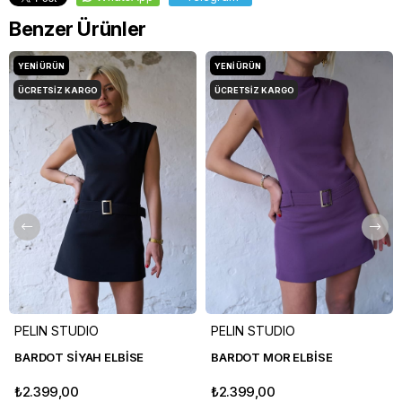
Benzer Ürünler
YENI ÜRÜN
YENI ÜRÜN
ÜCRETSIZ KARGO
ÜCRETSIZ KARGO
PELIN STUDIO
PELIN STUDIO
BARDOT SİYAH ELBİSE
BARDOT MOR ELBİSE
₺2.399,00
₺2.399,00