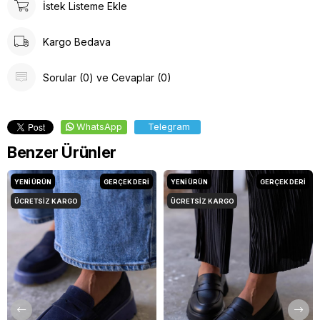
İstek Listeme Ekle
Kargo Bedava
Sorular (0) ve Cevaplar (0)
WhatsApp
Telegram
Benzer Ürünler
YENI ÜRÜN
GERÇEK DERİ
YENI ÜRÜN
GERÇEK DERİ
ÜCRETSIZ KARGO
ÜCRETSIZ KARGO