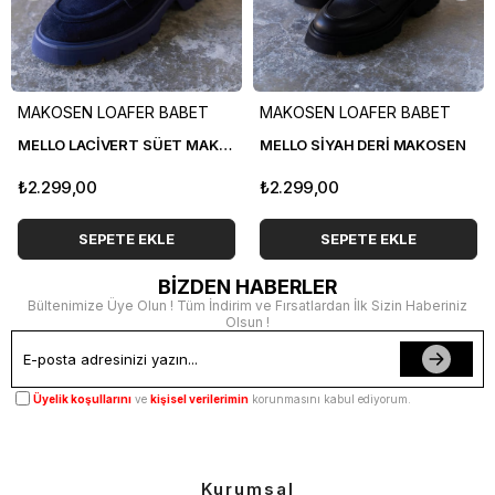
MAKOSEN LOAFER BABET
MAKOSEN LOAFER BABET
MELLO LACİVERT SÜET MAKOSEN
MELLO SİYAH DERİ MAKOSEN
₺2.299,00
₺2.299,00
SEPETE EKLE
SEPETE EKLE
BİZDEN HABERLER
Bültenimize Üye Olun ! Tüm İndirim ve Fırsatlardan İlk Sizin Haberiniz
Olsun !
Üyelik koşullarını
ve
kişisel verilerimin
korunmasını kabul ediyorum.
Kurumsal