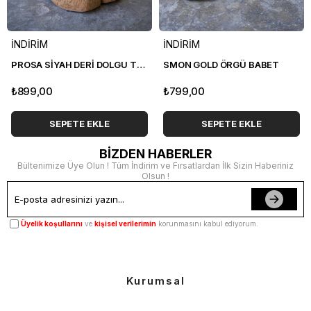
İNDİRİM
İNDİRİM
PROSA SİYAH DERİ DOLGU TOPUK SANDALET
SMON GOLD ÖRGÜ BABET
₺899,00
₺799,00
SEPETE EKLE
SEPETE EKLE
BİZDEN HABERLER
Bültenimize Üye Olun ! Tüm İndirim ve Fırsatlardan İlk Sizin Haberiniz
Olsun !
Üyelik koşullarını
ve
kişisel verilerimin
korunmasını kabul ediyorum.
Kurumsal