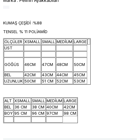
Marka
:
Pelinin Ayakkabıları
KUMAŞ ÇEŞİDİ :%88
TENSEL % 11 POLİAMİD
ÖLÇÜLER
XSMALL
SMALL
MEDİUM
LARGE
ÜST
GÖĞÜS
46CM
47CM
48CM
50CM
BEL
42CM
43CM
44CM
45CM
UZUNLUK
50CM
51 CM
52CM
53CM
ALT
XSMALL
SMALL
MEDİUM
LARGE
BEL
36 CM
38 CM
40CM
42CM
BOY
95 CM
96 CM
97CM
98 CM