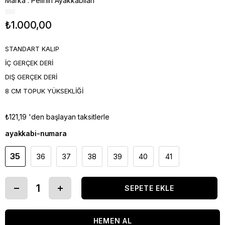
Marka
:
Pelinin Ayakkabıları
₺1.000,00
STANDART KALIP
İÇ GERÇEK DERİ
DIŞ GERÇEK DERİ
8 CM TOPUK YÜKSEKLİĞİ
₺121,19
'den başlayan taksitlerle
ayakkabi-numara
35
36
37
38
39
40
41