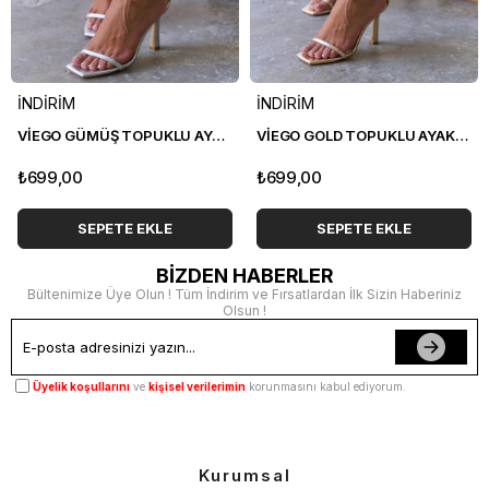
İNDİRİM
İNDİRİM
VİEGO GÜMÜŞ TOPUKLU AYAKKABI
VİEGO GOLD TOPUKLU AYAKKABI
₺699,00
₺699,00
SEPETE EKLE
SEPETE EKLE
BİZDEN HABERLER
Bültenimize Üye Olun ! Tüm İndirim ve Fırsatlardan İlk Sizin Haberiniz
Olsun !
Üyelik koşullarını
ve
kişisel verilerimin
korunmasını kabul ediyorum.
Kurumsal