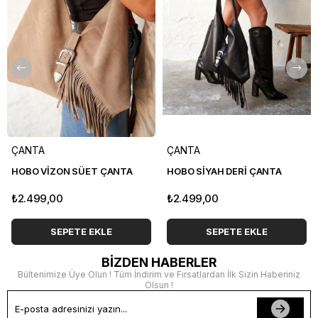
ÇANTA
ÇANTA
HOBO VİZON SÜET ÇANTA
HOBO SİYAH DERİ ÇANTA
₺2.499,00
₺2.499,00
SEPETE EKLE
SEPETE EKLE
BİZDEN HABERLER
Bültenimize Üye Olun ! Tüm İndirim ve Fırsatlardan İlk Sizin Haberiniz
Olsun !