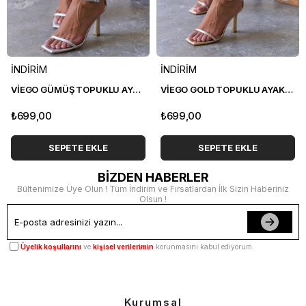
İNDİRİM
İNDİRİM
VİEGO GÜMÜŞ TOPUKLU AYAKKABI
VİEGO GOLD TOPUKLU AYAKKABI
₺699,00
₺699,00
SEPETE EKLE
SEPETE EKLE
BİZDEN HABERLER
Bültenimize Üye Olun ! Tüm İndirim ve Fırsatlardan İlk Sizin Haberiniz
Olsun !
Üyelik koşullarını
ve
kişisel verilerimin
korunmasını kabul ediyorum.
Kurumsal