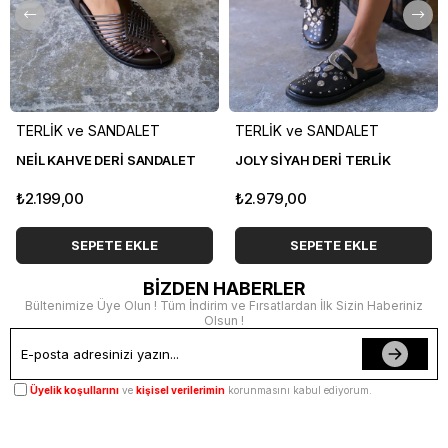
TERLİK ve SANDALET
TERLİK ve SANDALET
NEİL KAHVE DERİ SANDALET
JOLY SİYAH DERİ TERLİK
₺2.199,00
₺2.979,00
SEPETE EKLE
SEPETE EKLE
BİZDEN HABERLER
Bültenimize Üye Olun ! Tüm İndirim ve Fırsatlardan İlk Sizin Haberiniz
Olsun !
Üyelik koşullarını
ve
kişisel verilerimin
korunmasını kabul ediyorum.