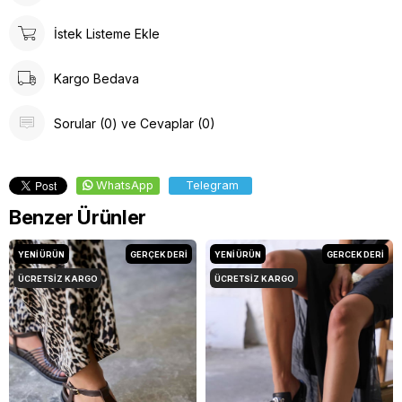
İstek Listeme Ekle
Kargo Bedava
Sorular (0) ve Cevaplar (0)
WhatsApp
Telegram
Benzer Ürünler
YENI ÜRÜN
GERÇEK DERİ
YENI ÜRÜN
GERCEK DERİ
ÜCRETSIZ KARGO
ÜCRETSIZ KARGO