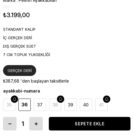
Marka
:
Pelinin Ayakkabıları
₺3.199,00
STANDART KALIP
İÇ GERÇEK DERİ
DIŞ GERÇEK SÜET
7 CM TOPUK YUKSEKLİĞİ
GERÇEK DERİ
₺387,68
'den başlayan taksitlerle
ayakkabi-numara
36
35
37
38
39
40
41