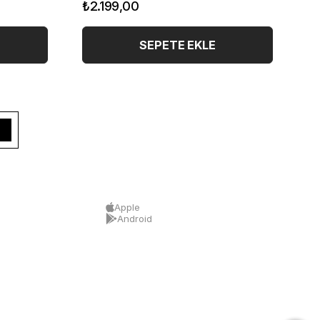
₺2.199,00
₺
SEPETE EKLE
Apple
Android