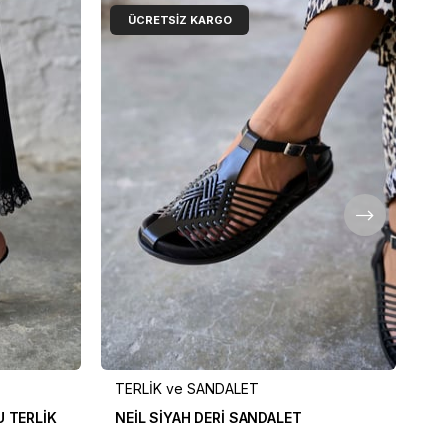
ÜCRETSIZ KARGO
TERLİK ve SANDALET
TE
 TERLİK
NEİL SİYAH DERİ SANDALET
EL