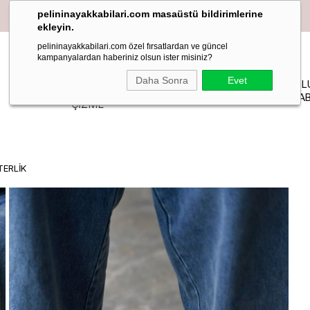
pelininayakkabilari.com masaüstü bildirimlerine
ekleyin.
pelininayakkabilari.com özel fırsatlardan ve güncel
kampanyalardan haberiniz olsun ister misiniz?
YAZLIK
Daha Sonra
Evet
PELIN
MAKOSEN
TOPUKL
BOT-
STİLETTO
STUDIO
LOAFER BABET
AYAKKAB
ÇİZME
TERLİK