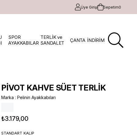
Üye Girişi
Sepetim
0
U
SPOR
TERLİK ve
ÇANTA
İNDİRİM
I
AYAKKABILAR
SANDALET
PİVOT KAHVE SÜET TERLİK
Marka
:
Pelinin Ayakkabıları
₺3.179,00
STANDART KALIP