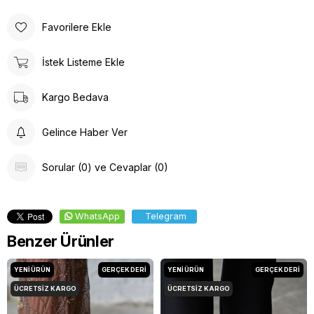
Favorilere Ekle
İstek Listeme Ekle
Kargo Bedava
Gelince Haber Ver
Sorular (0) ve Cevaplar (0)
WhatsApp
Telegram
Benzer Ürünler
YENI ÜRÜN
GERÇEK DERİ
YENI ÜRÜN
GERÇEK DERİ
ÜCRETSIZ KARGO
ÜCRETSIZ KARGO