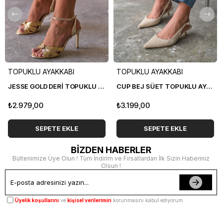
TOPUKLU AYAKKABI
TOPUKLU AYAKKABI
JESSE GOLD DERİ TOPUKLU AYAKKABI
CUP BEJ SÜET TOPUKLU AYAKKABI
₺2.979,00
₺3.199,00
SEPETE EKLE
SEPETE EKLE
BİZDEN HABERLER
Bültenimize Üye Olun ! Tüm İndirim ve Fırsatlardan İlk Sizin Haberiniz
Olsun !
Üyelik koşullarını
ve
kişisel verilerimin
korunmasını kabul ediyorum.