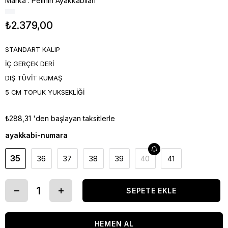
Marka
:
Pelinin Ayakkabıları
₺2.379,00
STANDART KALIP
İÇ GERÇEK DERİ
DIŞ TÜVİT KUMAŞ
5 CM TOPUK YUKSEKLİĞİ
₺288,31
'den başlayan taksitlerle
ayakkabi-numara
35
36
37
38
39
40
41