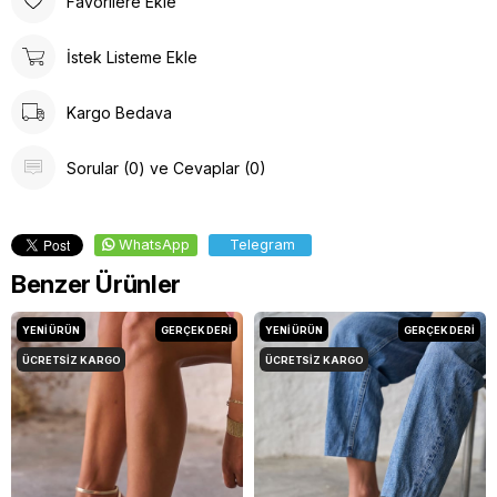
Favorilere Ekle
İstek Listeme Ekle
Kargo Bedava
Sorular (0) ve Cevaplar (0)
WhatsApp
Telegram
Benzer Ürünler
YENI ÜRÜN
GERÇEK DERİ
YENI ÜRÜN
GERÇEK DERİ
ÜCRETSIZ KARGO
ÜCRETSIZ KARGO