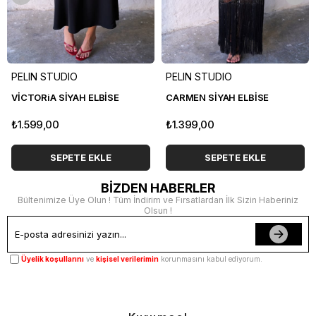
PELIN STUDIO
PELIN STUDIO
VİCTORiA SİYAH ELBİSE
CARMEN SİYAH ELBİSE
₺1.599,00
₺1.399,00
SEPETE EKLE
SEPETE EKLE
BİZDEN HABERLER
Bültenimize Üye Olun ! Tüm İndirim ve Fırsatlardan İlk Sizin Haberiniz
Olsun !
Üyelik koşullarını
ve
kişisel verilerimin
korunmasını kabul ediyorum.