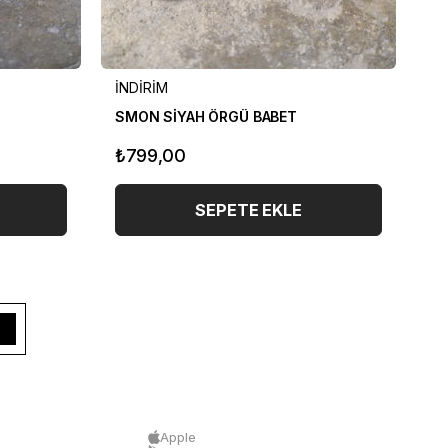
İNDİRİM
İN
SMON SİYAH ÖRGÜ BABET
PA
₺799,00
₺
SEPETE EKLE
Apple