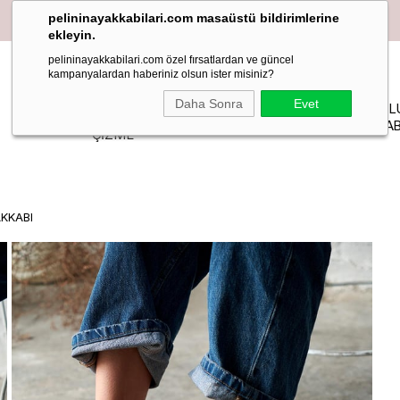
pelininayakkabilari.com masaüstü bildirimlerine
ekleyin.
pelininayakkabilari.com özel fırsatlardan ve güncel
kampanyalardan haberiniz olsun ister misiniz?
YAZLIK
Daha Sonra
Evet
PELIN
MAKOSEN
TOPUKL
BOT-
STİLETTO
STUDIO
LOAFER BABET
AYAKKAB
ÇİZME
KKABI