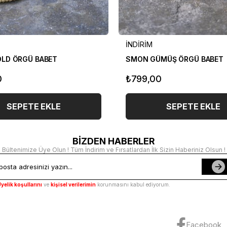
İNDİRİM
LD ÖRGÜ BABET
SMON GÜMÜŞ ÖRGÜ BABET
0
₺799,00
SEPETE EKLE
SEPETE EKLE
BİZDEN HABERLER
Bültenimize Üye Olun ! Tüm İndirim ve Fırsatlardan İlk Sizin Haberiniz Olsun !
yelik koşullarını
ve
kişisel verilerimin
korunmasını kabul ediyorum.
Facebook