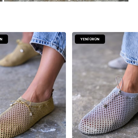
ÜN
YENI ÜRÜN