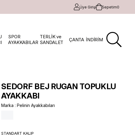
Üye Girişi
Sepetim
0
U
SPOR
TERLİK ve
ÇANTA
İNDİRİM
I
AYAKKABILAR
SANDALET
SEDORF BEJ RUGAN TOPUKLU
AYAKKABI
Marka
:
Pelinin Ayakkabıları
STANDART KALIP