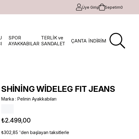
Üye Girişi
Sepetim
0
U
SPOR
TERLİK ve
ÇANTA
İNDİRİM
I
AYAKKABILAR
SANDALET
SHİNİNG WİDELEG FIT JEANS
Marka
:
Pelinin Ayakkabıları
₺2.499,00
₺302,85
'den başlayan taksitlerle