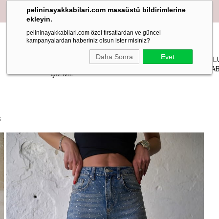
pelininayakkabilari.com masaüstü bildirimlerine
ekleyin.
pelininayakkabilari.com özel fırsatlardan ve güncel
kampanyalardan haberiniz olsun ister misiniz?
YAZLIK
Daha Sonra
Evet
PELIN
MAKOSEN
TOPUKL
BOT-
STİLETTO
STUDIO
LOAFER BABET
AYAKKAB
ÇİZME
S