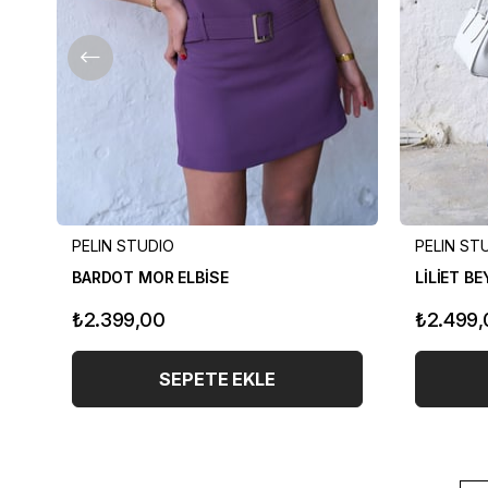
PELIN STUDIO
PELIN ST
BARDOT MOR ELBİSE
LİLİET B
₺2.399,00
₺2.499,
SEPETE EKLE