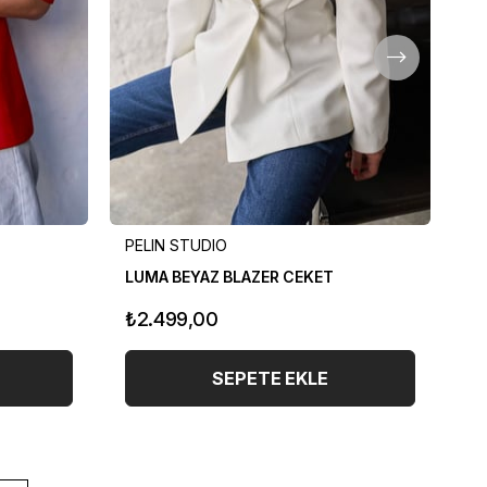
PELIN STUDIO
PE
LUMA BEYAZ BLAZER CEKET
LU
₺2.499,00
₺
SEPETE EKLE