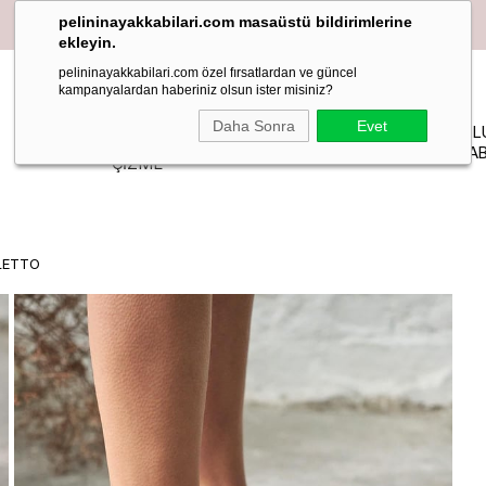
pelininayakkabilari.com masaüstü bildirimlerine
ekleyin.
pelininayakkabilari.com özel fırsatlardan ve güncel
kampanyalardan haberiniz olsun ister misiniz?
YAZLIK
Daha Sonra
Evet
PELIN
MAKOSEN
TOPUKL
BOT-
STİLETTO
STUDIO
LOAFER BABET
AYAKKAB
ÇİZME
LETTO