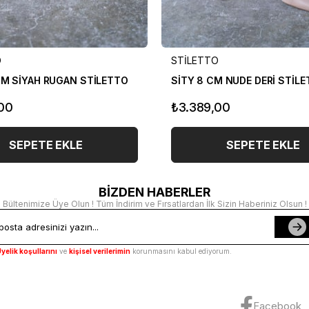
O
STİLETTO
CM SİYAH RUGAN STİLETTO
SİTY 8 CM NUDE DERİ STİL
00
₺3.389,00
SEPETE EKLE
SEPETE EKLE
BİZDEN HABERLER
Bültenimize Üye Olun ! Tüm İndirim ve Fırsatlardan İlk Sizin Haberiniz Olsun !
yelik koşullarını
ve
kişisel verilerimin
korunmasını kabul ediyorum.
Facebook