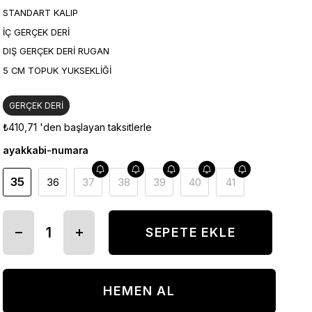
STANDART KALIP
İÇ GERÇEK DERİ
DIŞ GERÇEK DERİ RUGAN
5 CM TOPUK YUKSEKLİĞİ
GERÇEK DERİ
₺410,71
'den başlayan taksitlerle
ayakkabi-numara
35
36
37
38
39
40
41