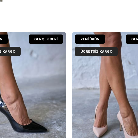
ÜN
GERÇEK DERİ
YENI ÜRÜN
GER
Z KARGO
ÜCRETSIZ KARGO