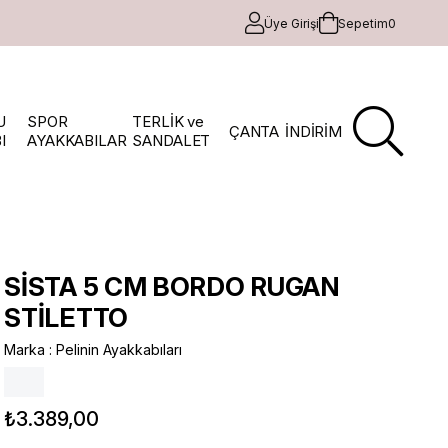
Üye Girişi
Sepetim
0
U
SPOR
TERLİK ve
ÇANTA
İNDİRİM
I
AYAKKABILAR
SANDALET
SİSTA 5 CM BORDO RUGAN
STİLETTO
Marka
:
Pelinin Ayakkabıları
₺3.389,00