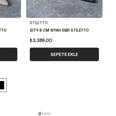
STİLETTO
ST
ETTO
SİTY 8 CM SİYAH DERİ STİLETTO
Sİ
₺3.389,00
₺
SEPETE EKLE
Apple