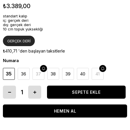
₺3.389,00
standart kalıp
iç: gerçek deri
dış: gerçek deri
10 cm topuk yuksekliği
GERÇEK DERİ
₺410,71
'den başlayan taksitlerle
Numara
35
36
37
38
39
40
41