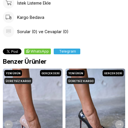
İstek Listeme Ekle
Kargo Bedava
Sorular (0) ve Cevaplar (0)
WhatsApp
Telegram
Benzer Ürünler
YENI ÜRÜN
GERÇEK DERİ
YENI ÜRÜN
GERÇEK DERİ
ÜCRETSIZ KARGO
ÜCRETSIZ KARGO