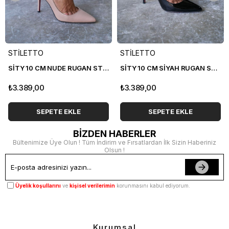
STİLETTO
STİLETTO
SİTY 10 CM NUDE RUGAN STİLETTO
SİTY 10 CM SİYAH RUGAN STİLETTO
₺3.389,00
₺3.389,00
SEPETE EKLE
SEPETE EKLE
BİZDEN HABERLER
Bültenimize Üye Olun ! Tüm İndirim ve Fırsatlardan İlk Sizin Haberiniz
Olsun !
Üyelik koşullarını
ve
kişisel verilerimin
korunmasını kabul ediyorum.
Kurumsal