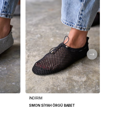
İNDİRİM
İN
SMON SİYAH ÖRGÜ BABET