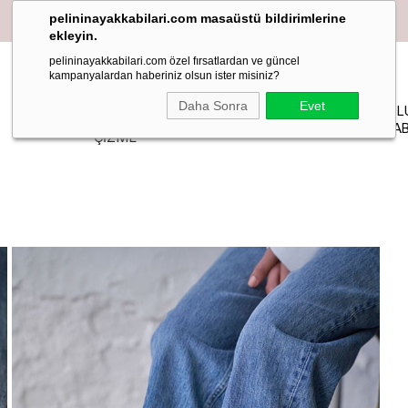
pelininayakkabilari.com masaüstü bildirimlerine
ekleyin.
pelininayakkabilari.com özel fırsatlardan ve güncel
kampanyalardan haberiniz olsun ister misiniz?
YAZLIK
Daha Sonra
Evet
PELIN
MAKOSEN
TOPUKL
BOT-
STİLETTO
STUDIO
LOAFER BABET
AYAKKAB
ÇİZME