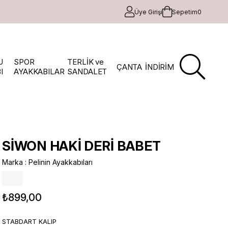
Üye Girişi
Sepetim
0
U
SPOR
TERLİK ve
ÇANTA
İNDİRİM
I
AYAKKABILAR
SANDALET
SİWON HAKİ DERİ BABET
Marka
:
Pelinin Ayakkabıları
₺899,00
STABDART KALIP