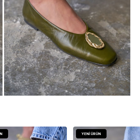
ÜN
YENI ÜRÜN