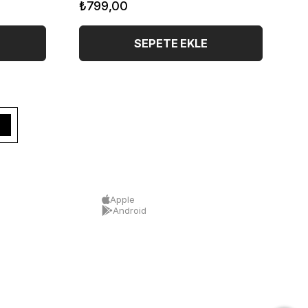
₺799,00
₺
SEPETE EKLE
Apple
Android