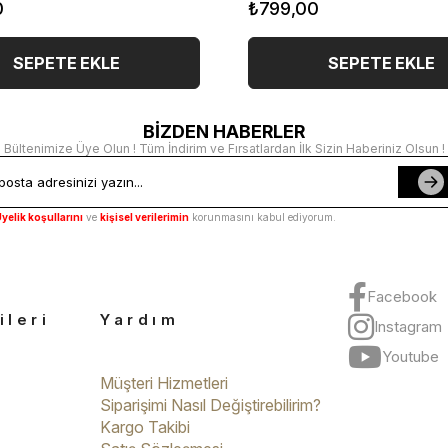
0
₺799,00
SEPETE EKLE
SEPETE EKLE
BİZDEN HABERLER
Bültenimize Üye Olun ! Tüm İndirim ve Fırsatlardan İlk Sizin Haberiniz Olsun !
yelik koşullarını
ve
kişisel verilerimin
korunmasını kabul ediyorum.
Facebook
ileri
Yardım
Instagram
Youtube
Müşteri Hizmetleri
Siparişimi Nasıl Değiştirebilirim?
Kargo Takibi