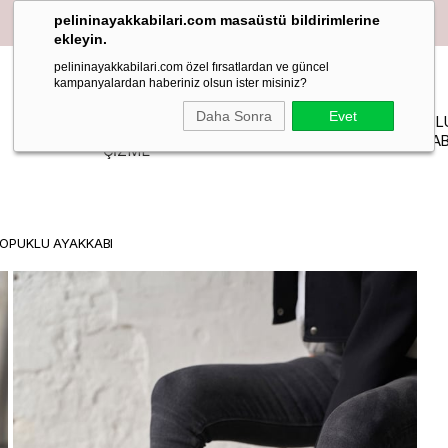
pelininayakkabilari.com masaüstü bildirimlerine
ekleyin.
pelininayakkabilari.com özel fırsatlardan ve güncel
kampanyalardan haberiniz olsun ister misiniz?
YAZLIK
Daha Sonra
Evet
PELIN
MAKOSEN
TOPUKL
BOT-
STİLETTO
STUDIO
LOAFER BABET
AYAKKAB
ÇİZME
TOPUKLU AYAKKABI