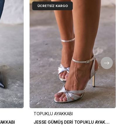
ÜCRETSIZ KARGO
TOPUKLU AYAKKABI
TO
YAKKABI
JESSE GÜMÜŞ DERİ TOPUKLU AYAKKABI
CU