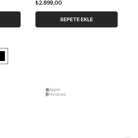
₺2.899,00
₺3
SEPETE EKLE
Apple
Android