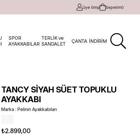
Üye Girişi
Sepetim
0
U
SPOR
TERLİK ve
ÇANTA
İNDİRİM
I
AYAKKABILAR
SANDALET
TANCY SİYAH SÜET TOPUKLU
AYAKKABI
Marka
:
Pelinin Ayakkabıları
₺2.899,00