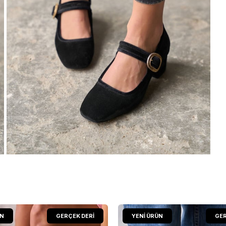
ÜN
GERÇEK DERİ
YENI ÜRÜN
GER