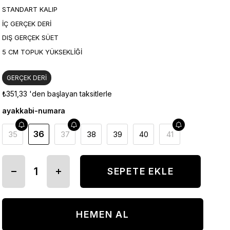
STANDART KALIP
İÇ GERÇEK DERİ
DIŞ GERÇEK SÜET
5 CM TOPUK YÜKSEKLİĞİ
GERÇEK DERİ
₺351,33
'den başlayan taksitlerle
ayakkabi-numara
36
35
37
38
39
40
41