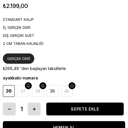
₺2.199,00
STANDART KALIP
İÇ GERÇEK DERİ
DIŞ GERÇEK SÜET
2 CM TABAN KALINLIĞI
GERÇEK DERİ
₺266,49
'den başlayan taksitlerle
ayakkabi-numara
36
37
38
39
40