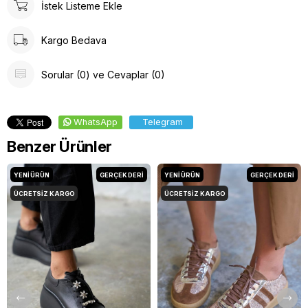
İstek Listeme Ekle
Kargo Bedava
Sorular (0) ve Cevaplar (0)
WhatsApp
Telegram
Benzer Ürünler
YENI ÜRÜN
GERÇEK DERİ
YENI ÜRÜN
GERÇEK DERİ
ÜCRETSIZ KARGO
ÜCRETSIZ KARGO