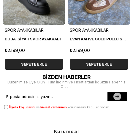
SPOR AYAKKABILAR
SPOR AYAKKABILAR
DUBAİ SİYAH SPOR AYAKKABI
EVAN KAHVE GOLD PULLU SPOR AYAKKABI
₺2.199,00
₺2.199,00
SEPETE EKLE
SEPETE EKLE
BİZDEN HABERLER
Bültenimize Üye Olun ! Tüm İndirim ve Fırsatlardan İlk Sizin Haberiniz
Olsun !
Üyelik koşullarını
ve
kişisel verilerimin
korunmasını kabul ediyorum.
Kurumsal