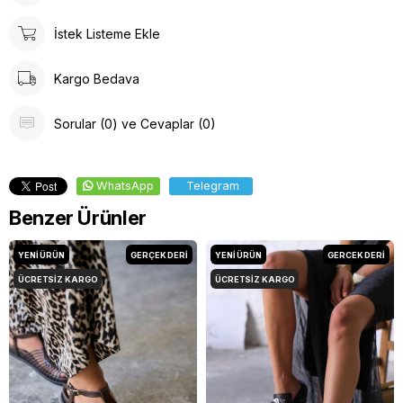
İstek Listeme Ekle
Kargo Bedava
Sorular (0) ve Cevaplar (0)
WhatsApp
Telegram
Benzer Ürünler
YENI ÜRÜN
GERÇEK DERİ
YENI ÜRÜN
GERCEK DERİ
ÜCRETSIZ KARGO
ÜCRETSIZ KARGO