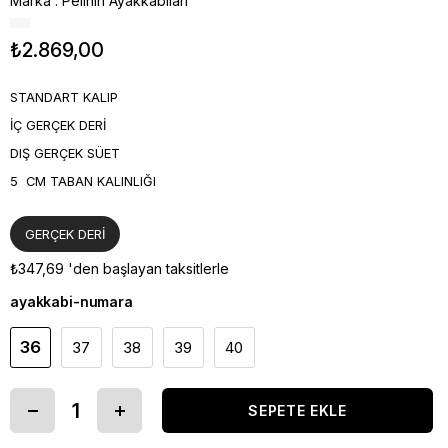
Marka
:
Pelinin Ayakkabıları
₺2.869,00
STANDART KALIP
İÇ GERÇEK DERİ
DIŞ GERÇEK SÜET
5 CM TABAN KALINLIĞI
GERÇEK DERİ
₺347,69
'den başlayan taksitlerle
ayakkabi-numara
36
37
38
39
40