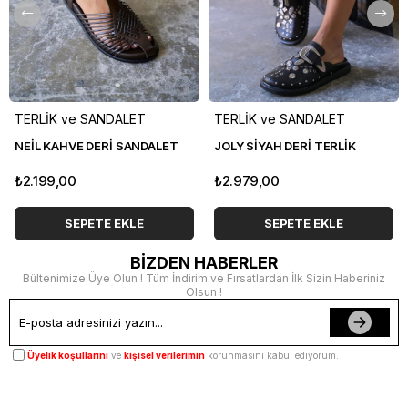
TERLİK ve SANDALET
TERLİK ve SANDALET
NEİL KAHVE DERİ SANDALET
JOLY SİYAH DERİ TERLİK
₺2.199,00
₺2.979,00
SEPETE EKLE
SEPETE EKLE
BİZDEN HABERLER
Bültenimize Üye Olun ! Tüm İndirim ve Fırsatlardan İlk Sizin Haberiniz
Olsun !
Üyelik koşullarını
ve
kişisel verilerimin
korunmasını kabul ediyorum.