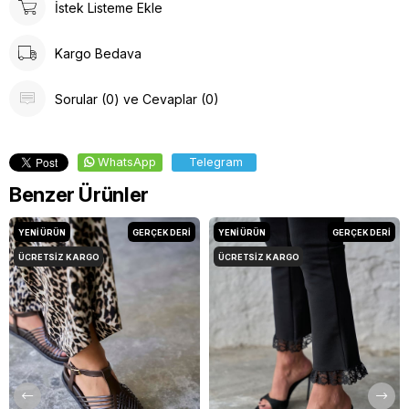
İstek Listeme Ekle
Kargo Bedava
Sorular (0) ve Cevaplar (0)
WhatsApp
Telegram
Benzer Ürünler
YENI ÜRÜN
GERÇEK DERİ
YENI ÜRÜN
GERÇEK DERİ
ÜCRETSIZ KARGO
ÜCRETSIZ KARGO