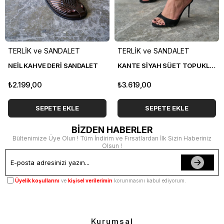
TERLİK ve SANDALET
TERLİK ve SANDALET
NEİL KAHVE DERİ SANDALET
KANTE SİYAH SÜET TOPUKLU TERLİK
₺2.199,00
₺3.619,00
SEPETE EKLE
SEPETE EKLE
BİZDEN HABERLER
Bültenimize Üye Olun ! Tüm İndirim ve Fırsatlardan İlk Sizin Haberiniz
Olsun !
Üyelik koşullarını
ve
kişisel verilerimin
korunmasını kabul ediyorum.
Kurumsal