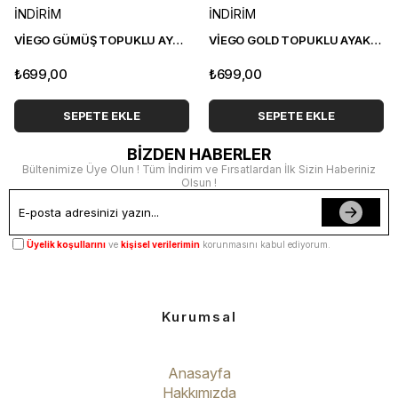
İNDİRİM
İNDİRİM
VİEGO GÜMÜŞ TOPUKLU AYAKKABI
VİEGO GOLD TOPUKLU AYAKKABI
₺699,00
₺699,00
SEPETE EKLE
SEPETE EKLE
BİZDEN HABERLER
Bültenimize Üye Olun ! Tüm İndirim ve Fırsatlardan İlk Sizin Haberiniz
Olsun !
Üyelik koşullarını
ve
kişisel verilerimin
korunmasını kabul ediyorum.
Kurumsal
Anasayfa
Hakkımızda