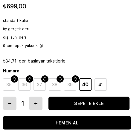
₺699,00
standart kalıp
iç: gerçek deri
dış: suni deri
9 cm topuk yuksekliği
₺84,71
'den başlayan taksitlerle
Numara
40
35
36
37
38
39
41