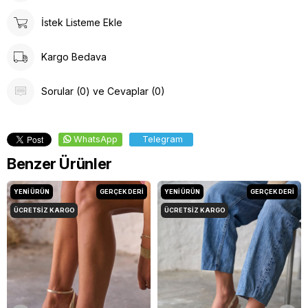
İstek Listeme Ekle
Kargo Bedava
Sorular (0) ve Cevaplar (0)
WhatsApp
Telegram
Benzer Ürünler
YENI ÜRÜN
GERÇEK DERİ
YENI ÜRÜN
GERÇEK DERİ
ÜCRETSIZ KARGO
ÜCRETSIZ KARGO