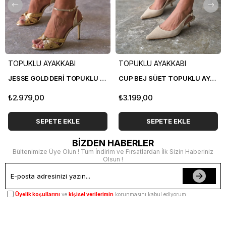
TOPUKLU AYAKKABI
TOPUKLU AYAKKABI
JESSE GOLD DERİ TOPUKLU AYAKKABI
CUP BEJ SÜET TOPUKLU AYAKKABI
₺2.979,00
₺3.199,00
SEPETE EKLE
SEPETE EKLE
BİZDEN HABERLER
Bültenimize Üye Olun ! Tüm İndirim ve Fırsatlardan İlk Sizin Haberiniz
Olsun !
Üyelik koşullarını
ve
kişisel verilerimin
korunmasını kabul ediyorum.