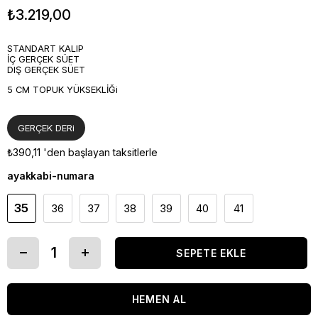
₺3.219,00
STANDART KALIP
İÇ GERÇEK SÜET
DIŞ GERÇEK SÜET
5 CM TOPUK YÜKSEKLİĞi
GERÇEK DERi
₺390,11
'den başlayan taksitlerle
ayakkabi-numara
35
36
37
38
39
40
41