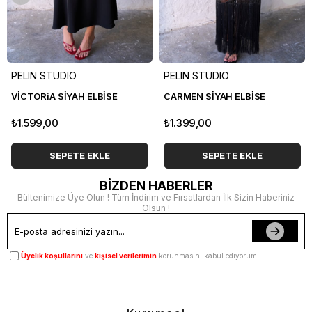
PELIN STUDIO
PELIN STUDIO
VİCTORiA SİYAH ELBİSE
CARMEN SİYAH ELBİSE
₺1.599,00
₺1.399,00
SEPETE EKLE
SEPETE EKLE
BİZDEN HABERLER
Bültenimize Üye Olun ! Tüm İndirim ve Fırsatlardan İlk Sizin Haberiniz
Olsun !
Üyelik koşullarını
ve
kişisel verilerimin
korunmasını kabul ediyorum.